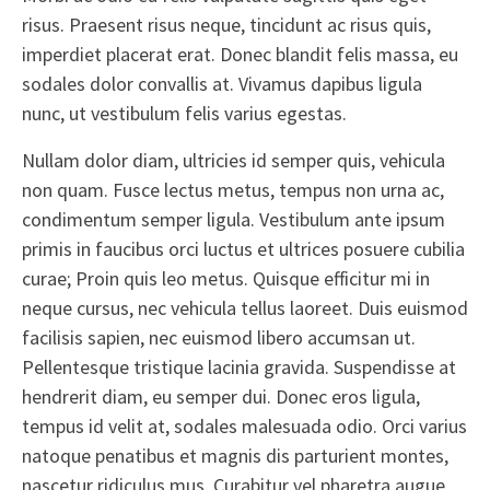
risus. Praesent risus neque, tincidunt ac risus quis,
imperdiet placerat erat. Donec blandit felis massa, eu
sodales dolor convallis at. Vivamus dapibus ligula
nunc, ut vestibulum felis varius egestas.
Nullam dolor diam, ultricies id semper quis, vehicula
non quam. Fusce lectus metus, tempus non urna ac,
condimentum semper ligula. Vestibulum ante ipsum
primis in faucibus orci luctus et ultrices posuere cubilia
curae; Proin quis leo metus. Quisque efficitur mi in
neque cursus, nec vehicula tellus laoreet. Duis euismod
facilisis sapien, nec euismod libero accumsan ut.
Pellentesque tristique lacinia gravida. Suspendisse at
hendrerit diam, eu semper dui. Donec eros ligula,
tempus id velit at, sodales malesuada odio. Orci varius
natoque penatibus et magnis dis parturient montes,
nascetur ridiculus mus. Curabitur vel pharetra augue,